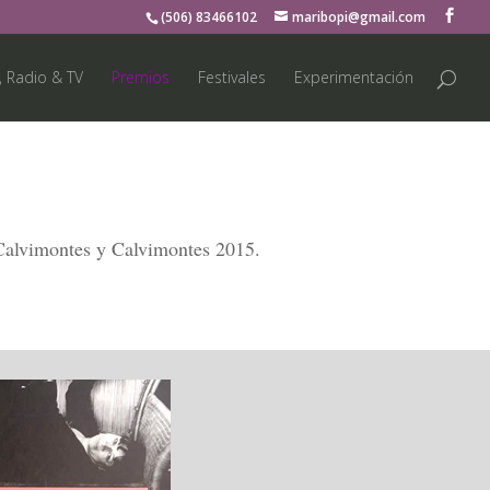
(506) 83466102
maribopi@gmail.com
, Radio & TV
Premios
Festivales
Experimentación
Calvimontes y Calvimontes 2015.