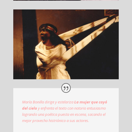
María Bonilla dirige y estelariza
La mujer que cayó
del cielo
y enfrenta el texto con notorio entusiasmo
logrando una poética puesta en escena, sacando el
mejor provecho histriónico a sus actores.